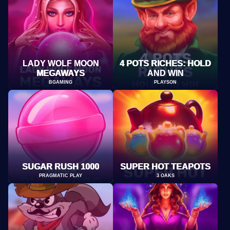
LADY WOLF MOON
4 POTS RICHES: HOLD
MEGAWAYS
AND WIN
BGAMING
PLAYSON
SUGAR RUSH 1000
SUPER HOT TEAPOTS
PRAGMATIC PLAY
3 OAKS