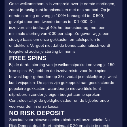
Onze welkomstbonus is verspreid over je eerste stortingen,
zodat je rustig kunt kennismaken met ons aanbod. Op je
eerste storting ontvang je 100% bonusgeld tot € 500,
gevolgd door een tweede bonus tot € 1.000. De
inzetvereiste bedraagt 40x het bonusbedrag, met een
minimale storting van € 30 per stap. Zo geven wij je een
stevige basis om onze gokkasten en tafelspellen te
ontdekken. Vergeet niet dat de bonus automatisch wordt
toegekend zodra je storting binnen is.
FREE SPINS
Bij de derde storting van je welkomstpakket ontvang je 150
free spins. Wij hebben de inzetvereiste voor free spins
bewust lager gehouden op 35x, zodat je makkelijker je winst
kunt vrijspelen. De spins zijn gekoppeld aan geselecteerde
populaire gokkasten, waardoor je nieuwe titels kunt
uitproberen zonder je eigen budget aan te spreken.
Controleer altijd de geldigheidsduur en de bijbehorende
voorwaarden in onze kassa.
NO RISK DEPOSIT
Speciaal voor nieuwe spelers bieden wij onze unieke No
Risk Deposit-deal. Stort minimaal € 20 en als je je eerste