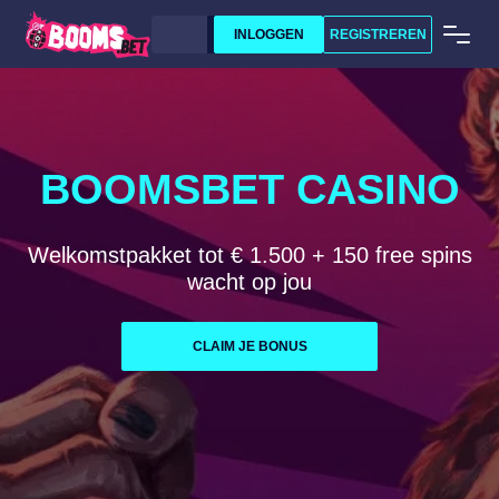
INLOGGEN
REGISTREREN
BOOMSBET CASINO
Welkomstpakket tot € 1.500 + 150 free spins
wacht op jou
CLAIM JE BONUS