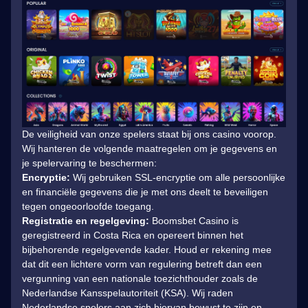
De veiligheid van onze spelers staat bij ons casino voorop.
Wij hanteren de volgende maatregelen om je gegevens en
je spelervaring te beschermen:
Encryptie:
Wij gebruiken SSL-encryptie om alle persoonlijke
en financiële gegevens die je met ons deelt te beveiligen
tegen ongeoorloofde toegang.
Registratie en regelgeving:
Boomsbet Casino is
geregistreerd in Costa Rica en opereert binnen het
bijbehorende regelgevende kader. Houd er rekening mee
dat dit een lichtere vorm van regulering betreft dan een
vergunning van een nationale toezichthouder zoals de
Nederlandse Kansspelautoriteit (KSA). Wij raden
Nederlandse spelers aan zich hiervan bewust te zijn en