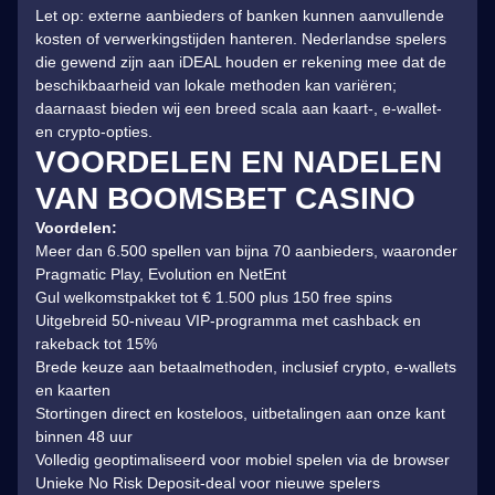
Let op: externe aanbieders of banken kunnen aanvullende
kosten of verwerkingstijden hanteren. Nederlandse spelers
die gewend zijn aan iDEAL houden er rekening mee dat de
beschikbaarheid van lokale methoden kan variëren;
daarnaast bieden wij een breed scala aan kaart-, e-wallet-
en crypto-opties.
VOORDELEN EN NADELEN
VAN BOOMSBET CASINO
Voordelen:
Meer dan 6.500 spellen van bijna 70 aanbieders, waaronder
Pragmatic Play, Evolution en NetEnt
Gul welkomstpakket tot € 1.500 plus 150 free spins
Uitgebreid 50-niveau VIP-programma met cashback en
rakeback tot 15%
Brede keuze aan betaalmethoden, inclusief crypto, e-wallets
en kaarten
Stortingen direct en kosteloos, uitbetalingen aan onze kant
binnen 48 uur
Volledig geoptimaliseerd voor mobiel spelen via de browser
Unieke No Risk Deposit-deal voor nieuwe spelers