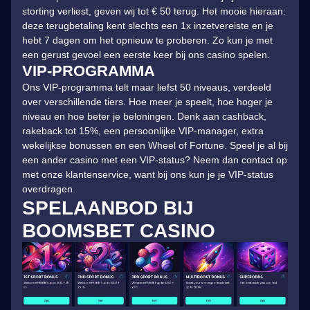
storting verliest, geven wij tot € 50 terug. Het mooie hieraan:
deze terugbetaling kent slechts een 1x inzetvereiste en je
hebt 7 dagen om het opnieuw te proberen. Zo kun je met
een gerust gevoel een eerste keer bij ons casino spelen.
VIP-PROGRAMMA
Ons VIP-programma telt maar liefst 50 niveaus, verdeeld
over verschillende tiers. Hoe meer je speelt, hoe hoger je
niveau en hoe beter je beloningen. Denk aan cashback,
rakeback tot 15%, een persoonlijke VIP-manager, extra
wekelijkse bonussen en een Wheel of Fortune. Speel je al bij
een ander casino met een VIP-status? Neem dan contact op
met onze klantenservice, want bij ons kun je je VIP-status
overdragen.
SPELAANBOD BIJ
BOOMSBET CASINO