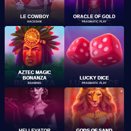
LE COWBOY
ORACLE OF GOLD
HACKSAW
PRAGMATIC PLAY
AZTEC MAGIC
BONANZA
LUCKY DICE
BGAMING
PRAGMATIC PLAY
HELLEVATOR
GODS OF SAND